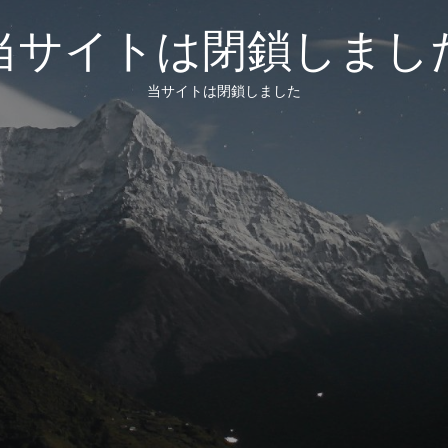
当サイトは閉鎖しまし
当サイトは閉鎖しました