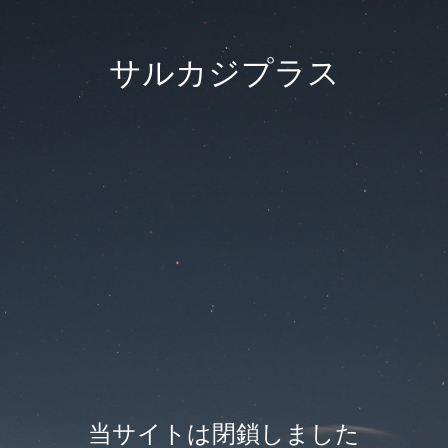
サルカジプラス
当サイトは閉鎖しました