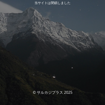
当サイトは閉鎖しました
© サルカジプラス 2025